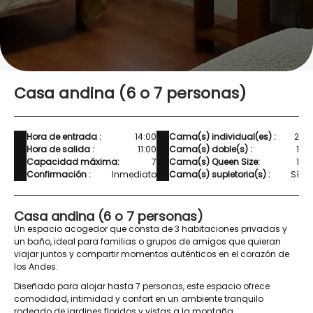
Casa andina (6 o 7 personas)
Hora de entrada :
14:00
Cama(s) individual(es) :
2
Hora de salida :
11:00
Cama(s) doble(s) :
1
Capacidad máxima:
7
Cama(s) Queen Size:
1
Confirmación :
Inmediato
Cama(s) supletoria(s) :
Sí
Casa andina (6 o 7 personas)
Un espacio acogedor que consta de 3 habitaciones privadas y
un baño, ideal para familias o grupos de amigos que quieran
viajar juntos y compartir momentos auténticos en el corazón de
los Andes.
Diseñado para alojar hasta 7 personas, este espacio ofrece
comodidad, intimidad y confort en un ambiente tranquilo
rodeado de jardines floridos y vistas a la montaña.