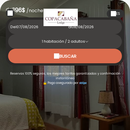
del
196$
/noche
ES
Del
al
1
habitación /
2
adultos
BUSCAR
Reservas 100% seguras, las mejores tarifas garantizadas y confirmación
instantánea
Pago asegurado por