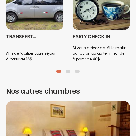
TRANSFERT
EARLY CHECK IN
Copacabaña
Si vous arrivez de tôt le matin
Afin de faciliter votre séjour,
par avion ou au terminal de
nous vous proposons notre
bus, nous vous proposons un
à partir de
16$
à partir de
40$
navette pour vous conduire de
EARLY CHECK IN afin que vous
l'aéroport à Copacabaña
puissiez disposer de votre
Lodge. Copacabaña se trouve
chambre dès votre arrivée.
à seulement 30 mn. de
l'aéroport.
Nos autres chambres