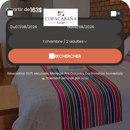
à partir de
163$
/nuit
FR
Du
au
1
chambre /
2
adultes
RECHERCHER
Réservation 100% sécurisée, Meilleurs Prix Garantis, Confirmation Immédiate
Paiement sécurisé par