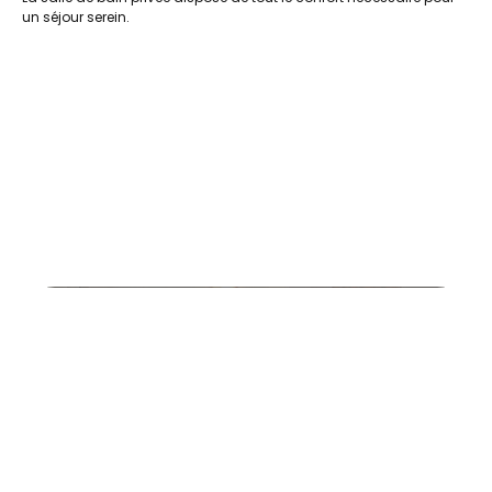
un séjour serein.
20230714_123044