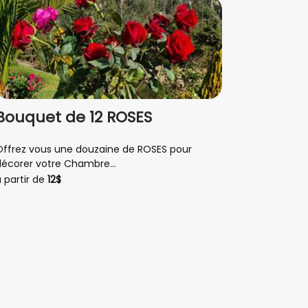
Bouquet de 12 ROSES
Lit 
Offrez vous une douzaine de ROSES pour
Afin de
décorer votre Chambre...
COUFIN
 partir de
12$
à parti