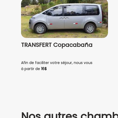
TRANSFERT Copacabaña
Afin de faciliter votre séjour, nous vous
proposons notre navette pour vous conduire
à partir de
16$
de l'aéroport à Copacabaña Lodge.
Copacabaña se trouve à seulement 30 mn. de
l'aéroport.
Nos autres chamb