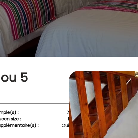
 ou 5
imple(s) :
2
ueen size :
1
supplémentaire(s) :
Oui