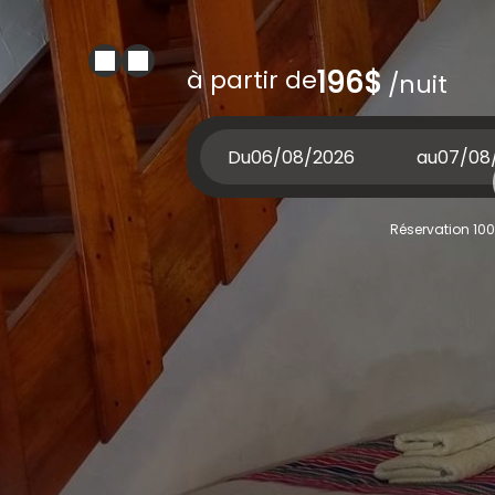
à partir de
196$
/nuit
Du
au
Réservation 100