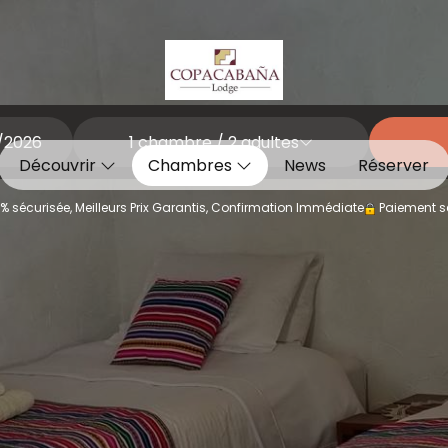
1
chambre /
2
adultes
Découvrir
Chambres
News
Réserver
% sécurisée, Meilleurs Prix Garantis, Confirmation Immédiate
Paiement s