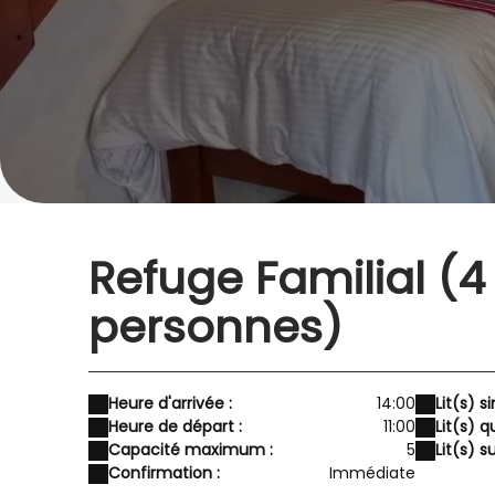
Refuge Familial (4
personnes)
Heure d'arrivée :
14:00
Lit(s) s
Heure de départ :
11:00
Lit(s) q
Capacité maximum :
5
Lit(s) 
Confirmation :
Immédiate