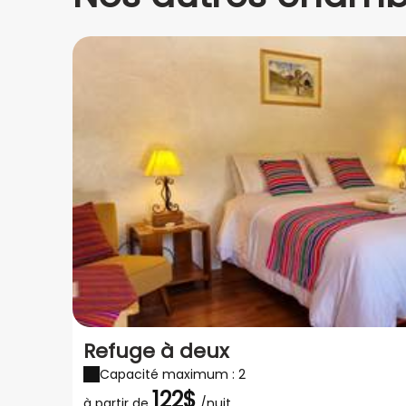
Refuge à deux
Capacité maximum : 2
122$
à partir de
/nuit