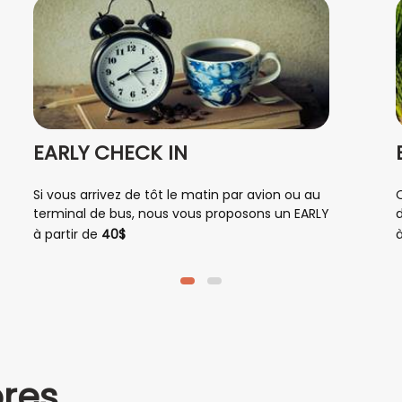
EARLY CHECK IN
Si vous arrivez de tôt le matin par avion ou au
terminal de bus, nous vous proposons un EARLY
CHECK IN afin que vous puissiez disposer de
à partir de
40$
à
votre chambre dès votre arrivée.
res