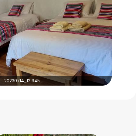
20230714_121945