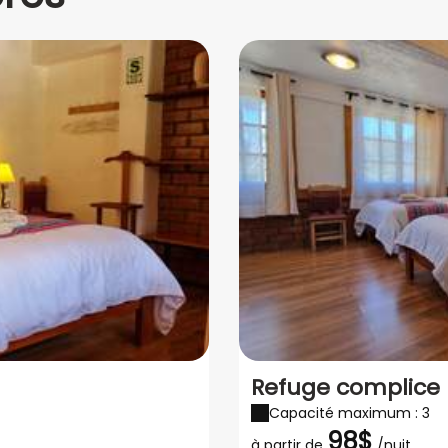
Refuge complice (
Capacité maximum : 3
98$
à partir de
/nuit