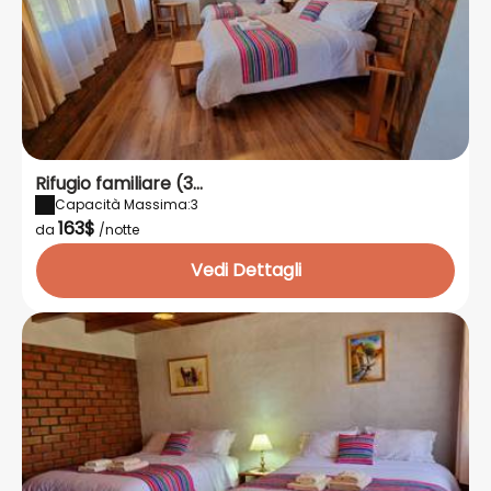
Rifugio familiare (3...
Capacità Massima:3
163$
da
/notte
Vedi Dettagli