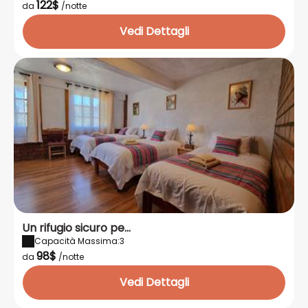
122$
da
/notte
Vedi Dettagli
Un rifugio sicuro pe...
Capacità Massima:3
98$
da
/notte
Vedi Dettagli