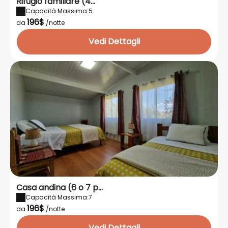
Rifugio familiare (4...
Capacità Massima:5
196$
da
/notte
Vedi Dettagli
Casa andina (6 o 7 p...
Capacità Massima:7
196$
da
/notte
Vedi Dettagli