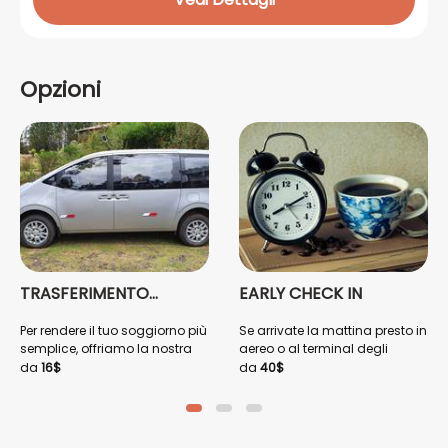
Opzioni
TRASFERIMENTO
EARLY CHECK IN
Copaca...
Per rendere il tuo soggiorno più
Se arrivate la mattina presto in
semplice, offriamo la nostra
aereo o al terminal degli
navetta per portarti
autobus, vi offriamo il servizio
da
16$
da
40$
dall'aeroporto al
di CHECK-IN ANTICIPATO, in
Copacabaña Lodge.
modo che possiate avere la
Copacabaña è a soli 30
vostra camera a disposizione
minuti di distanza.
non appena arrivate.