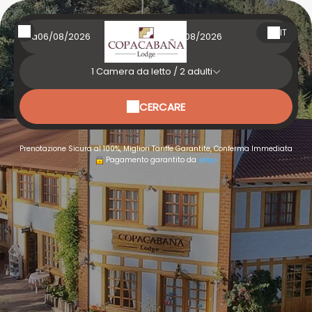
IT
Da
a
1
Camera da letto /
2
adulti
CERCARE
Prenotazione Sicura al 100%, Migliori Tariffe Garantite, Conferma Immediata
Pagamento garantito da