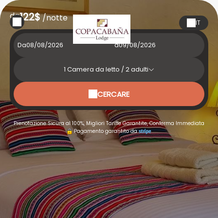
da
122$
/notte
IT
Da
a
1
Camera da letto /
2
adulti
CERCARE
Prenotazione Sicura al 100%, Migliori Tariffe Garantite, Conferma Immediata
Pagamento garantito da